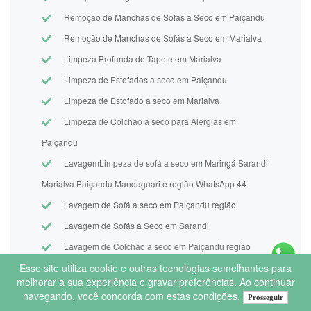
Remoção de Manchas de Sofás a Seco em Paiçandu
Remoção de Manchas de Sofás a Seco em Marialva
Limpeza Profunda de Tapete em Marialva
Limpeza de Estofados a seco em Paiçandu
Limpeza de Estofado a seco em Marialva
Limpeza de Colchão a seco para Alergias em
Paiçandu
LavagemLimpeza de sofá a seco em Maringá Sarandi
Marialva Paiçandu Mandaguari e região WhatsApp 44
Lavagem de Sofá a seco em Paiçandu região
Lavagem de Sofás a Seco em Sarandi
Lavagem de Colchão a seco em Paiçandu região
Lavagem de Bancos de Carro a seco em Sarandi
Esse site utiliza cookie e outras tecnologias semelhantes para
melhorar a sua experiência e gravar preferências. Ao continuar
região
navegando, você concorda com estas condições.
Prosseguir
Lavagem de Tapetes de em Paiçandu