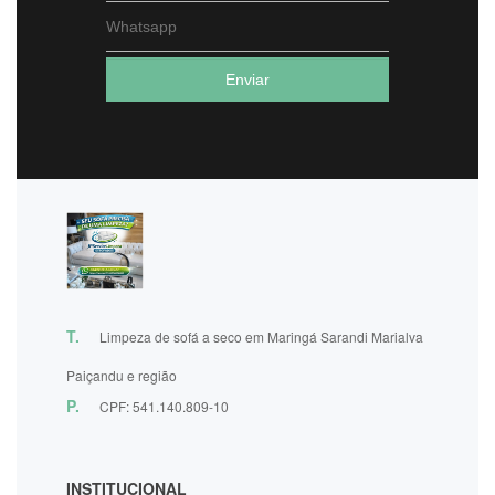
T.
Limpeza de sofá a seco em Maringá Sarandi Marialva
Paiçandu e região
P.
CPF: 541.140.809-10
INSTITUCIONAL