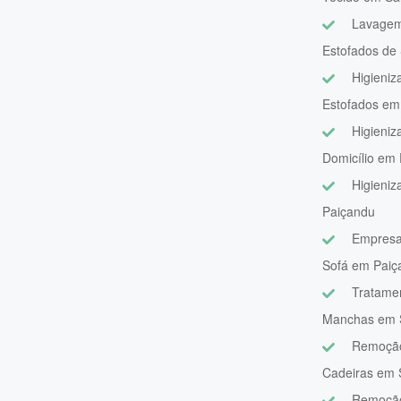
Lavagem
Estofados de
Higieniz
Estofados em
Higieniz
Domicílio em
Higieni
Paiçandu
Empresa
Sofá em Paiç
Tratame
Manchas em 
Remoção
Cadeiras em 
Remoção