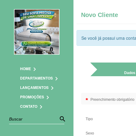
>>
Novo Cliente
Se você já possui uma conta
chevron_right
HOME
Dados
chevron_right
DEPARTAMENTOS
chevron_right
LANÇAMENTOS
chevron_right
PROMOÇÕES
*
Preenchimento obrigatório
chevron_right
CONTATO
search
Tipo
Sexo