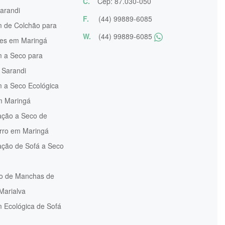
C.
Cep: 87.030-050
arandi
F.
(44) 99889-6085
 de Colchão para
W.
(44) 99889-6085
res em Maringá
 a Seco para
 Sarandi
 a Seco Ecológica
m Maringá
ação a Seco de
arro em Maringá
ação de Sofá a Seco
 de Manchas de
Marialva
 Ecológica de Sofá