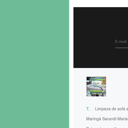
T.
Limpeza de sofá 
Maringá Sarandi Maria