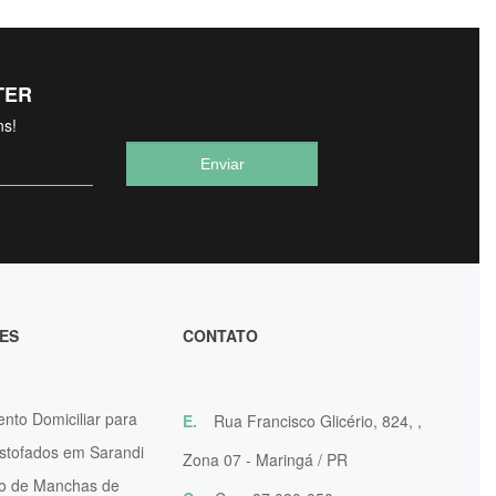
TER
ns!
ES
CONTATO
nto Domiciliar para
E.
Rua Francisco Glicério, 824, ,
stofados em Sarandi
Zona 07 - Maringá / PR
 de Manchas de