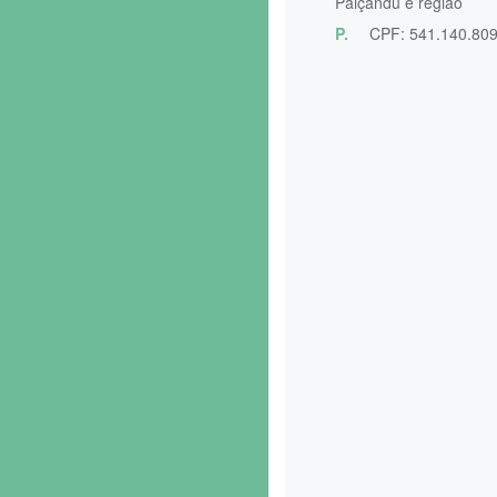
Paiçandu e região
P.
CPF: 541.140.80