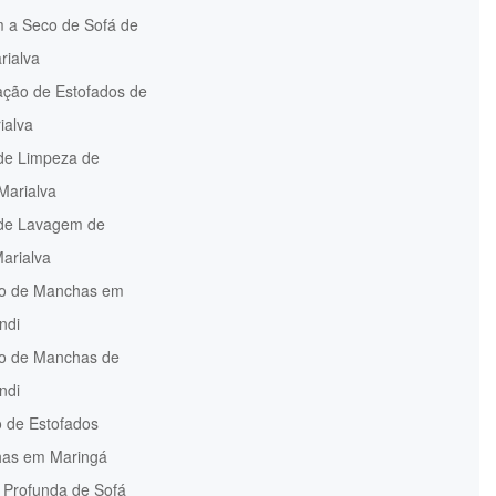
 a Seco de Sofá de
rialva
ação de Estofados de
ialva
 de Limpeza de
Marialva
 de Lavagem de
arialva
o de Manchas em
ndi
 de Manchas de
ndi
 de Estofados
has em Maringá
 Profunda de Sofá