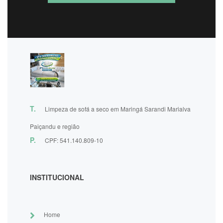
T.
Limpeza de sofá a seco em Maringá Sarandi Marialva
Paiçandu e região
P.
CPF: 541.140.809-10
INSTITUCIONAL
Home