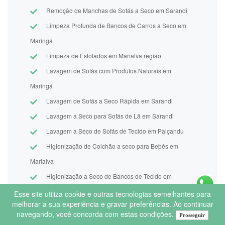
Remoção de Manchas de Sofás a Seco em Sarandi
Limpeza Profunda de Bancos de Carros a Seco em
Maringá
Limpeza de Estofados em Marialva região
Lavagem de Sofás com Produtos Naturais em
Maringá
Lavagem de Sofás a Seco Rápida em Sarandi
Lavagem a Seco para Sofás de Lã em Sarandi
Lavagem a Seco de Sofás de Tecido em Paiçandu
Higienização de Colchão a seco para Bebês em
Marialva
Higienização a Seco de Bancos de Tecido em
Maringá
Esse site utiliza cookie e outras tecnologias semelhantes para
melhorar a sua experiência e gravar preferências. Ao continuar
Eliminação de Odores em Estofados a seco em
navegando, você concorda com estas condições.
Prosseguir
Maringá